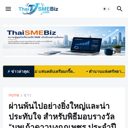
นรับวันแม่ แฟนคลับเตรียมกรี๊ด..
⚡ ข่าวล่าสุด:
• ตำนานแห่งศรัทธา... จากรอยทางแ
Home
ข่าว
ผ่านพ้นไปอย่างยิ่งใหญ่และน่า
ประทับใจ สำหรับพิธีมอบรางวัล
“นพเก้าดาวมงกุฏเพชร ประจำปี