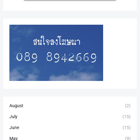
August
(2)
July
(15)
June
(15)
May
(9)