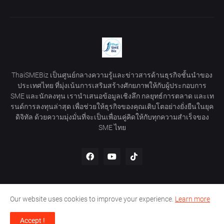
ThaiSMEBiz เป็นศูนย์กลางความรู้และข่าวสารด้านธุรกิจชั้นนำของ
ประเทศไทย ที่มุ่งเน้นการเสริมสร้างศักยภาพให้กับผู้ประกอบการ
SME และนักลงทุน เรานำเสนอข้อมูลเชิงลึก กลยุทธ์การตลาด และเท
รนด์การลงทุนล่าสุด เพื่อช่วยให้ธุรกิจของคุณเติบโตอย่างยั่งยืนในยุค
ดิจิทัล ด้วยความมุ่งมั่นที่จะเป็นเพื่อนคู่คิดให้กับทุกความสำเร็จของ
SME ไทย
Our website uses cookies to improve your experience.
Learn more
Home
About Us
Privacy Policy
Contact Us
Accept !
Shared by -
imamuddinwp.com