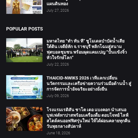
แผนดินทอง
July 27, 2026
POPULAR POSTS
มหาดไทย “ทำ ทัน ที” ชูโมเดลบำบัดน้ำเสีย
ใต้ดิน เจดีย์หัก จ.ราชบุรี พลิกโฉมสู่สนาม
ฟุตบอลชุมชน พร้อมผุดแคมเปญ “ปั้นแข้งจิ๋ว
หัวใจรักษ์โลก”
July 22, 2026
THAICID-NWIKS 2026 เวทีแลกเปลี่ยน
นวัตกรรมและเครือข่ายความร่วมมือด้านน้ำ สู่
การจัดการน้ำอัจฉริยะอย่างยั่งยืน
July 09, 2026
โรงแรมเรดิสัน ชาโต เดอ แบงคอก นำเสนอ
บุฟเฟต์ทาปาสพร้อมเครื่องดื่ม ตอบโจทย์ ไลฟ์
สไตล์คนออฟฟิศรุ่นใหม่ ให้ได้ผ่อนคลายทุกคืน
วันพุธกลางสัปดาห์
June 18, 2026