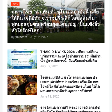
ข่าว
มหาดไทย “ทำ ทัน ที” ชูโมเดลบำบัดน้ำเสีย
ใต้ดิน เจดีย์หัก จ.ราชบุรี พลิกโฉมสู่สนาม
ฟุตบอลชุมชน พร้อมผุดแคมเปญ “ปั้นแข้งจิ๋ว
หัวใจรักษ์โลก”
by
yaipearn
-
July 22, 2026
THAICID-NWIKS 2026 เวทีแลกเปลี่ยน
นวัตกรรมและเครือข่ายความร่วมมือด้าน
น้ำ สู่การจัดการน้ำอัจฉริยะอย่างยั่งยืน
July 09, 2026
โรงแรมเรดิสัน ชาโต เดอ แบงคอก นำ
เสนอบุฟเฟต์ทาปาสพร้อมเครื่องดื่ม ตอบ
โจทย์ ไลฟ์สไตล์คนออฟฟิศรุ่นใหม่ ให้ได้
ผ่อนคลายทุกคืนวันพุธกลางสัปดาห์
June 18, 2026
รางวัลแห่งความดี! พระอาจารย์เอกธนัช
อริยธัมโม รับเกียรติบัตรนพเก้าดาวมงกุฏ