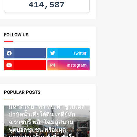
414,587
FOLLOW US
Twitter
Instagram
POPULAR POSTS
ข่าว
มหาดไทย “ทำ ทัน ที” ชูโมเดล
บำบัดน้ำเสียใต้ดิน เจดีย์หัก
จ.ราชบุรี พลิกโฉมสู่สนาม
ฟุตบอลชุมชน พร้อมผุด