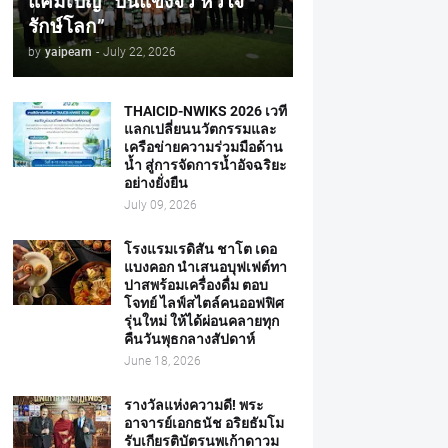
แคมเปญ “ปั้นแข้งจิ๋ว หัวใจ
รักษ์โลก”
by
yaipearn
-
July 22, 2026
THAICID-NWIKS 2026 เวที
แลกเปลี่ยนนวัตกรรมและ
เครือข่ายความร่วมมือด้าน
น้ำ สู่การจัดการน้ำอัจฉริยะ
อย่างยั่งยืน
July 09, 2026
โรงแรมเรดิสัน ชาโต เดอ
แบงคอก นำเสนอบุฟเฟต์ทา
ปาสพร้อมเครื่องดื่ม ตอบ
โจทย์ ไลฟ์สไตล์คนออฟฟิศ
รุ่นใหม่ ให้ได้ผ่อนคลายทุก
คืนวันพุธกลางสัปดาห์
June 18, 2026
รางวัลแห่งความดี! พระ
อาจารย์เอกธนัช อริยธัมโม
รับเกียรติบัตรนพเก้าดาวม