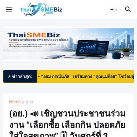
 Mai
⚡ ข่าวล่าสุด:
• “ออม กรณ์นภัส” เตรียมควง “คุณแม่ก้อย” โชว์อบอุ่นรับวันแม่
Home
ข่าว
(อย.) 📣 เชิญชวนประชาชนร่วม
งาน “เลือกซื้อ เลือกกิน ปลอดภัย
ใส่ใจสุขภาพ” 🗓️ วันศุกร์ที่ 3