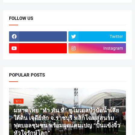
FOLLOW US
Twitter
Instagram
POPULAR POSTS
ข่าว
มหาดไทย “ทำ ทัน ที” ชูโมเดลบำบัดน้ำเสีย
ใต้ดิน เจดีย์หัก จ.ราชบุรี พลิกโฉมสู่สนาม
ฟุตบอลชุมชน พร้อมผุดแคมเปญ “ปั้นแข้งจิ๋ว
หัวใจรักษ์โลก”