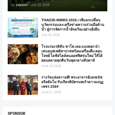
by
yaipearn
-
July 22, 2026
THAICID-NWIKS 2026 เวทีแลกเปลี่ยน
นวัตกรรมและเครือข่ายความร่วมมือด้าน
น้ำ สู่การจัดการน้ำอัจฉริยะอย่างยั่งยืน
July 09, 2026
โรงแรมเรดิสัน ชาโต เดอ แบงคอก นำ
เสนอบุฟเฟต์ทาปาสพร้อมเครื่องดื่ม ตอบ
โจทย์ ไลฟ์สไตล์คนออฟฟิศรุ่นใหม่ ให้ได้
ผ่อนคลายทุกคืนวันพุธกลางสัปดาห์
June 18, 2026
รางวัลแห่งความดี! พระอาจารย์เอกธนัช
อริยธัมโม รับเกียรติบัตรนพเก้าดาวมงกุฏ
เพชร 2569
June 21, 2026
SPONSOR