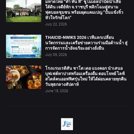
มหาดไทย “ทำ ทัน ที” ชูโมเดลบำบัดน้ำเสีย
ใต้ดิน เจดีย์หัก จ.ราชบุรี พลิกโฉมสู่สนาม
ฟุตบอลชุมชน พร้อมผุดแคมเปญ “ปั้นแข้งจิ๋ว
หัวใจรักษ์โลก”
July 22, 2026
THAICID-NWIKS 2026 เวทีแลกเปลี่ยน
นวัตกรรมและเครือข่ายความร่วมมือด้านน้ำ สู่
การจัดการน้ำอัจฉริยะอย่างยั่งยืน
July 09, 2026
โรงแรมเรดิสัน ชาโต เดอ แบงคอก นำเสนอ
บุฟเฟต์ทาปาสพร้อมเครื่องดื่ม ตอบโจทย์ ไลฟ์
สไตล์คนออฟฟิศรุ่นใหม่ ให้ได้ผ่อนคลายทุกคืน
วันพุธกลางสัปดาห์
June 18, 2026